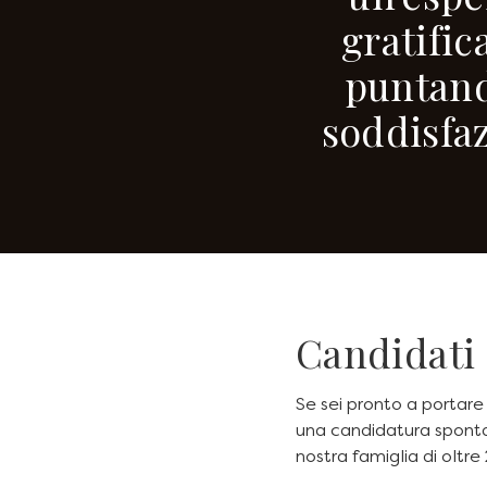
gratifi
puntand
soddisfaz
Candidati
Se sei pronto a portare 
una candidatura sponta
nostra famiglia di oltre 