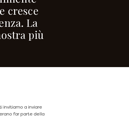
e cresce
enza. La
nostra più
i invitiamo a inviare
erano far parte della