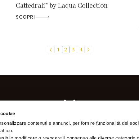
Cattedrali” by Laqua Collection
SCOPRI
1
2
3
4
 cookie
rsonalizzare contenuti e annunci, per fornire funzionalità dei soc
affico.
sibile modificare o revocare il consenso alle diverse categorie d