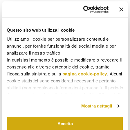
Questo sito web utilizza i cookie
Utilizziamo i cookie per personalizzare contenuti e
annunci, per fornire funzionalità dei social media e per
analizzare il nostro traffico.
In qualsiasi momento è possibile modificare o revocare il
consenso alle diverse categorie dei cookie, tramite
l'icona sulla sinistra e sulla
pagina cookie-policy
. Alcuni
cookie statistici sono considerati necessari e pertanto
abilitati (non raccolgono informazioni personali). Il periodo
di conservazione dei dati statistici va da 14 a 26 mesi. E'
SENZA CATEGORIA
possibile richiederne la cancellazione scrivendo
Laqua Countryside one of the best autumn location
Mostra dettagli
a: privacy@cannavacciuologroup.it.
MARTINA
14 OCTOBER 2024
Chiudendo questo banner tramite apposita X in alto a
destra, vengono accettati i cookie selezionati in quel
Accetta
momento.