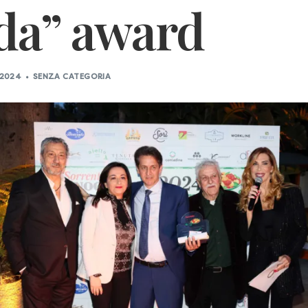
da” award
 2024
SENZA CATEGORIA