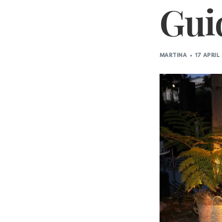
Gui
MARTINA
17 APRIL